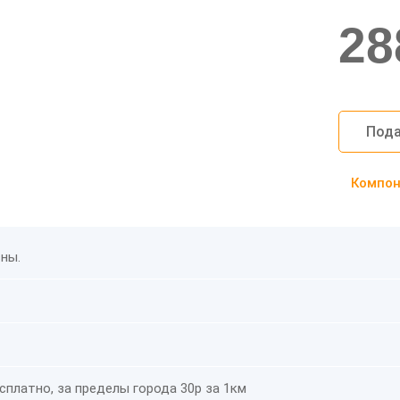
28
Пода
Компоно
сны.
платно, за пределы города 30р за 1км