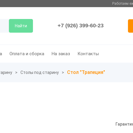
Работаем еж
+7 (926) 399-60-23
Найти
а
Оплата и сборка
На заказ
Контакты
Стол "Трапеция"
тарину
Столы под старину
Гаранти