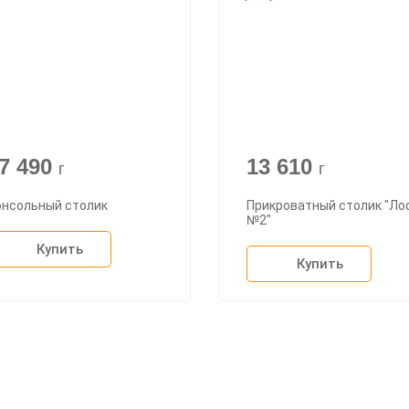
7 490
13 610
г
г
онсольный столик
Прикроватный столик "Ло
№2"
Купить
Купить