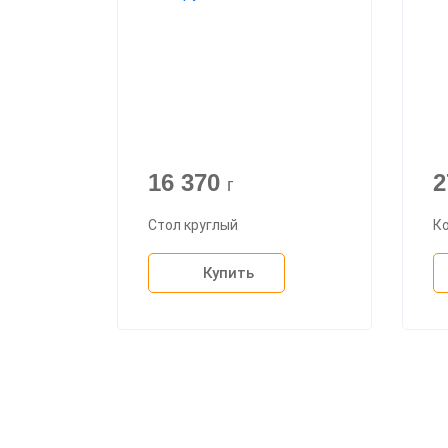
16 370
2
г
Стол круглый
К
Купить