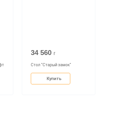
34 560
г
фт
Стол "Старый замок"
Купить