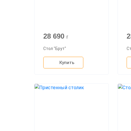
28 690
2
г
Стол "Брут"
Ст
Купить