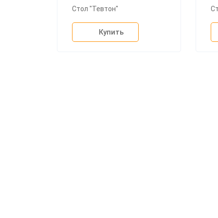
Стол "Тевтон"
Ст
Купить
О ком
Доста
Оплата
Мебельный магазин
"Мебдеко". Продажа мебели в
На зак
Москве от производителя.
Конта