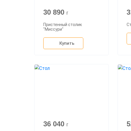
30 890
3
г
Пристенный столик
Ст
"Миссури"
Купить
36 040
5
г