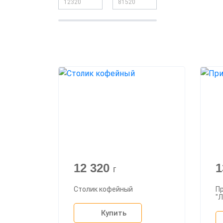
12 320
1
г
Столик кофейный
П
"
Купить