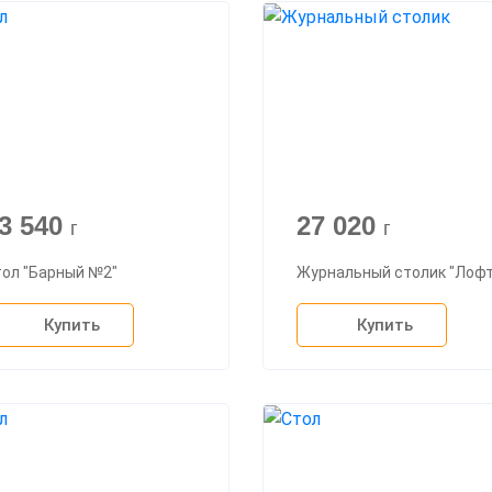
3 540
27 020
г
г
тол "Барный №2"
Журнальный столик "Лофт
Купить
Купить