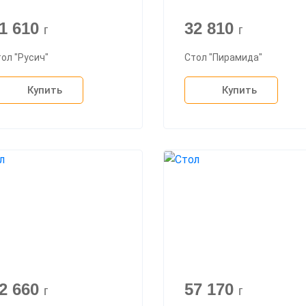
1 610
32 810
г
г
ол "Русич"
Стол "Пирамида"
Купить
Купить
2 660
57 170
г
г