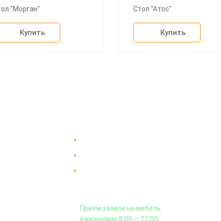
ол "Морган"
Стол "Атос"
Купить
Купить
Доставка в Москве и за пределы МКАД.
пании
Гарантия на всю мебель 12 месяцев.
вка
Оплата подъема мебели на этаж
 и сборка
и сборка - производится отдельно.
аз
Приём заявок на мебель
кты
ежедневно 8:00 — 22:00