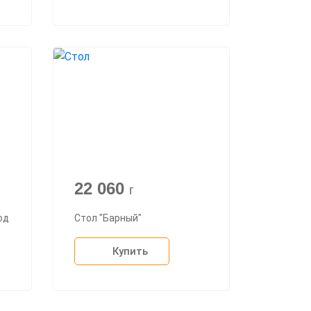
22 060
г
од
Стол "Барный"
Купить