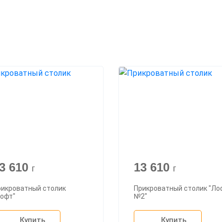
3 610
13 610
г
г
рикроватный столик
Прикроватный столик "Ло
Лофт"
№2"
Купить
Купить