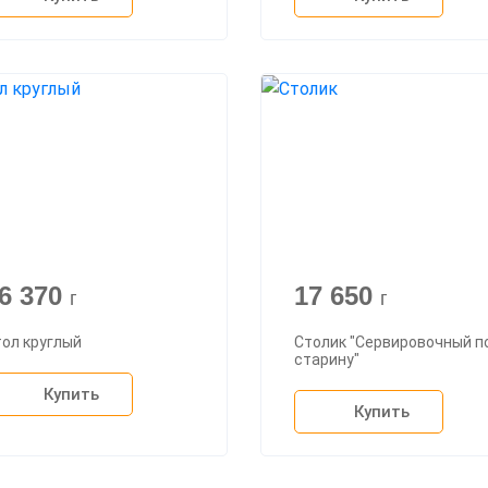
6 370
17 650
г
г
ол круглый
Столик "Сервировочный п
старину"
Купить
Купить