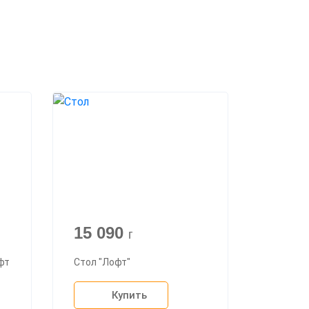
15 090
г
фт
Стол "Лофт"
Купить