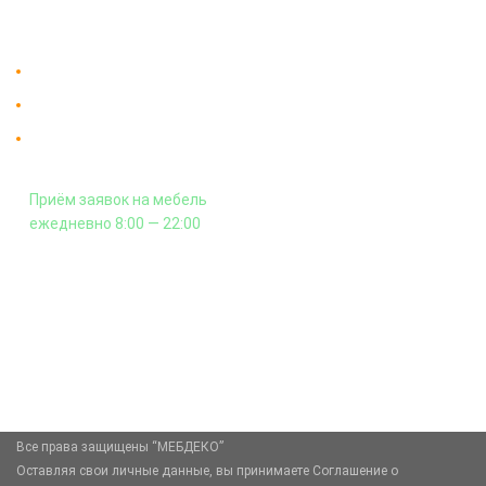
Контакты
Доставка в Москве и за пределы МКАД.
Гарантия на всю мебель 12 месяцев.
Оплата подъема мебели на этаж
и сборка - производится отдельно.
Приём заявок на мебель
ежедневно 8:00 — 22:00
+7 (926) 399-60-23
zakaz@mebdeko.ru
Москва, Москва, Зелёный проспект, 85
Все права защищены “МЕБДЕКО”
Оставляя свои личные данные, вы принимаете Соглашение о