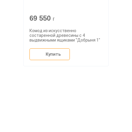
69 550
г
Комод из искусственно
состаренной древесины с 4
выдвижными ящиками "Добрыня 1"
Купить
О компании
Доставка
Мебельный магазин
"Мебдеко". Продажа мебели в
Оплата и сборка
Москве от производителя.
На заказ