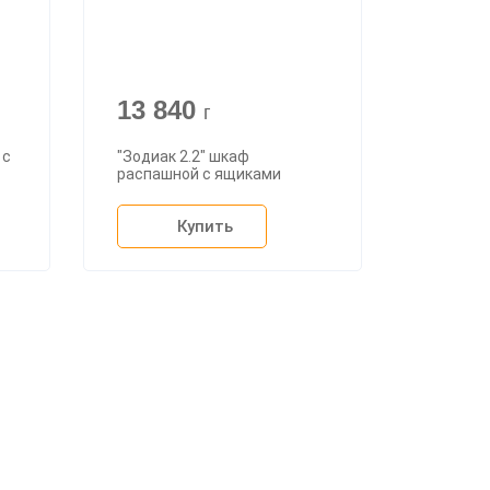
13 840
г
 с
"Зодиак 2.2" шкаф
распашной с ящиками
Купить
+7 (926) 399-60-23