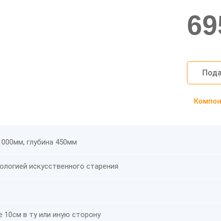
69
Пода
Компоно
1000мм, глубина 450мм
нологией искусственного старения
 10см в ту или иную сторону