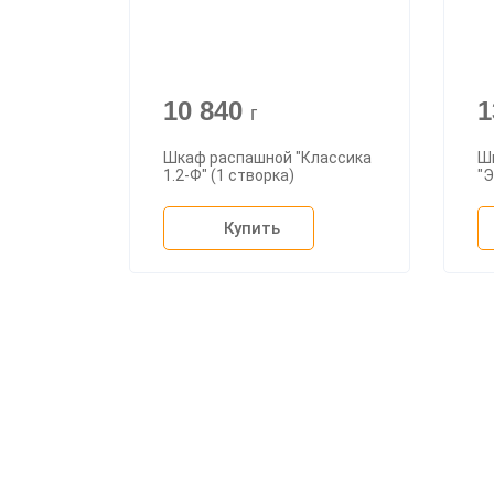
10 840
1
г
Шкаф распашной "Классика
Ш
1.2-Ф" (1 створка)
"Э
Купить
О ком
Доста