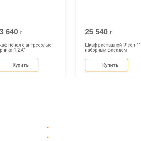
3 640
25 540
г
г
каф пенал с антресолью
Шкаф распашной "Леон-1"
рника-1.2.А"
наборным фасадом
Купить
Купить
Доставка в Москве и за пределы МКАД.
пании
Гарантия на всю мебель 12 месяцев.
вка