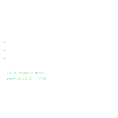
"Мебдеко". Продажа мебели в
Оплата и сборка
Москве от производителя.
На заказ
Контакты
Доставка в Москве и за пределы МКАД.
Гарантия на всю мебель 12 месяцев.
Оплата подъема мебели на этаж
и сборка - производится отдельно.
Приём заявок на мебель
ежедневно 8:00 — 22:00
+7 (926) 399-60-23
zakaz@mebdeko.ru
Москва, Москва, Зелёный проспект, 85